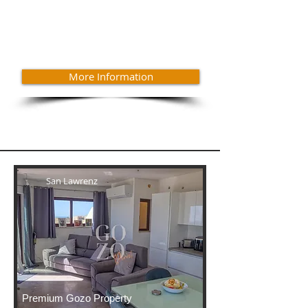
Under
Construction
More Information
San Lawrenz
Premium Gozo Property