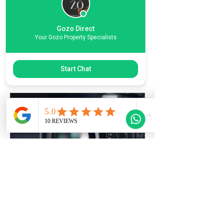
Quote the Property Ref Number &
Book your Viewing
Gozo Direct
1 ora
Your Gozo Property Specialists
Richiedi di prenotare
Start Chat
Photo Listing Gozo
Pro Pictures For Real Estate